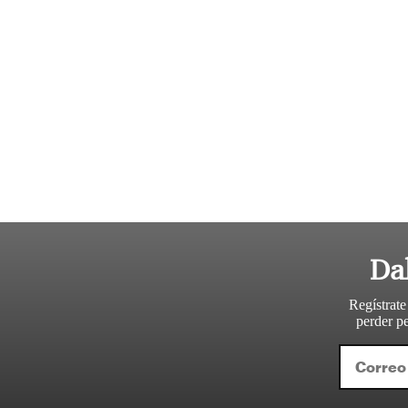
Da
Regístrate
perder pe