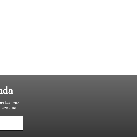
ada
pertos para
da semana.