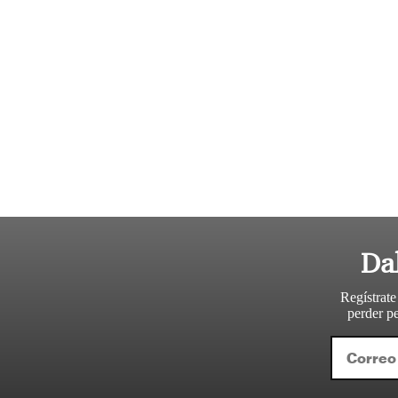
Da
Regístrate
perder pe