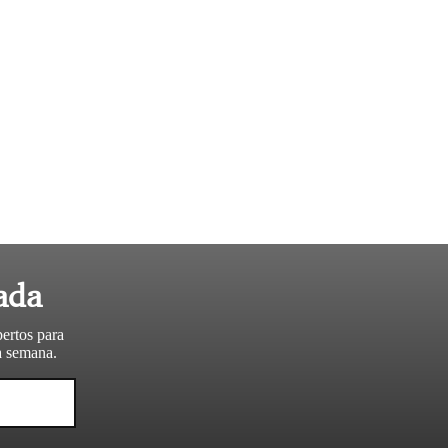
ada
pertos para
da semana.