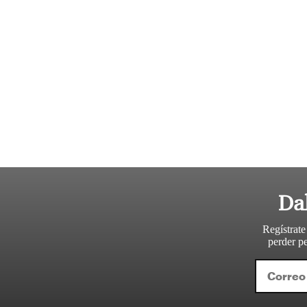
Da
Regístrate
perder pe