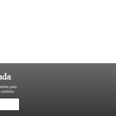
ada
pertos para
da semana.