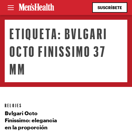
SUSCRÍBETE
ETIQUETA:
BVLGARI
OCTO FINISSIMO 37
MM
RELOJES
Bvlgari Octo
Finissimo: elegancia
en la proporción