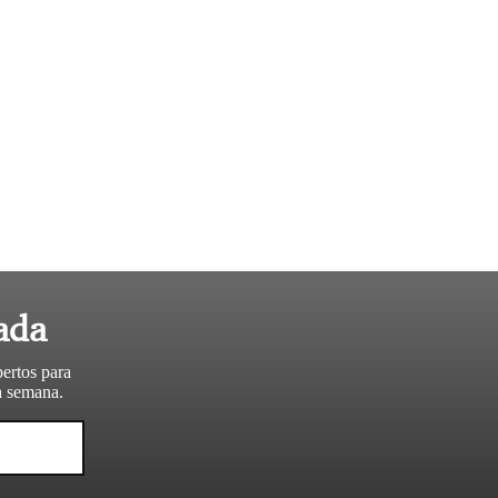
ada
pertos para
da semana.