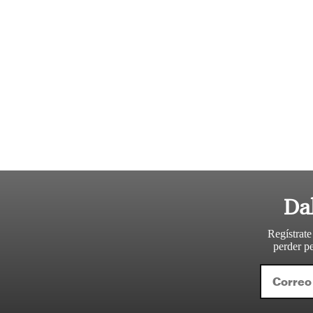
Da
Regístrate
perder pe