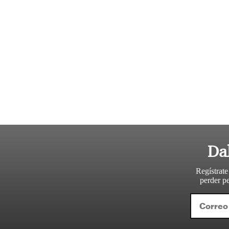
Da
Regístrate
perder pe