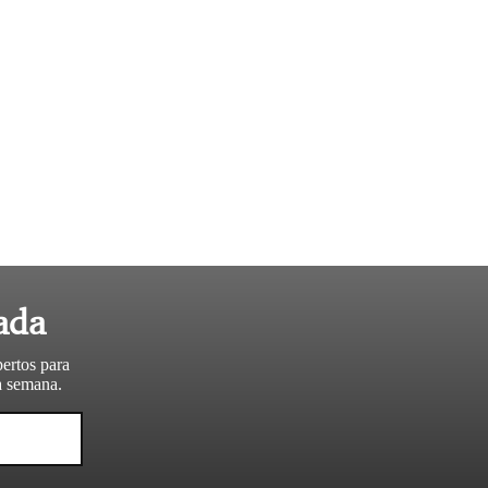
ada
pertos para
da semana.