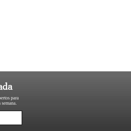
ada
pertos para
da semana.