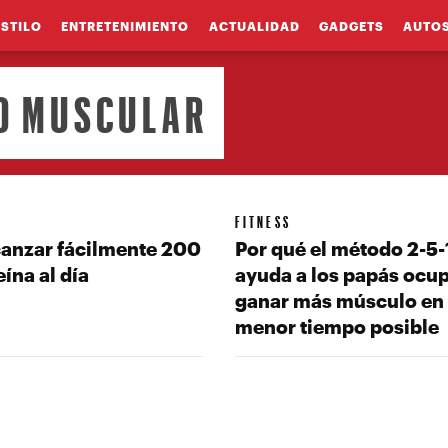
ESTILO
ENTRETENIMIENTO
ACTUALIDAD
GADGETS
AUTO
O MUSCULAR
FITNESS
anzar fácilmente 200
Por qué el método 2-5-
eína al día
ayuda a los papás ocu
ganar más músculo en 
menor tiempo posible