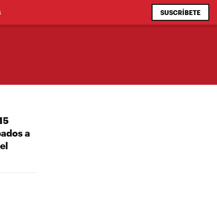
SUSCRÍBETE
S
15
pados a
el