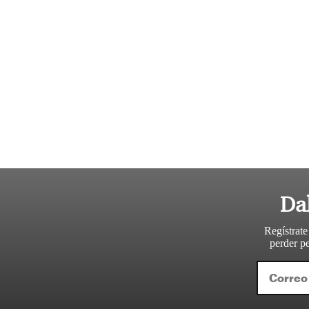
Da
Regístrate
perder pe