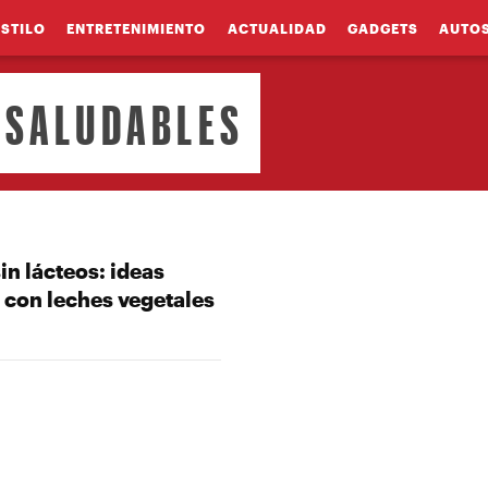
ESTILO
ENTRETENIMIENTO
ACTUALIDAD
GADGETS
AUTO
 SALUDABLES
in lácteos: ideas
 con leches vegetales