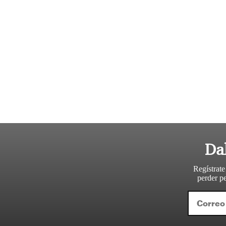
Da
Regístrate
perder pe