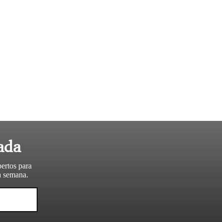
ada
pertos para
da semana.