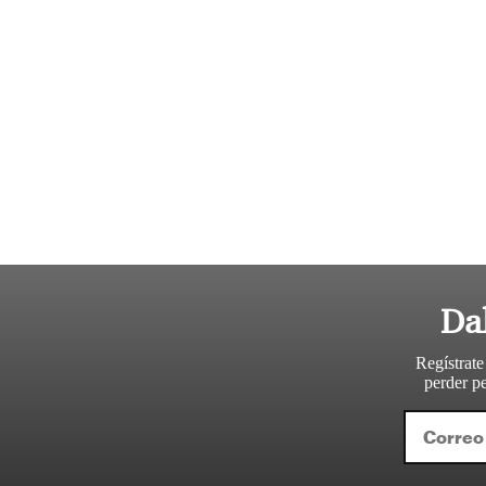
Da
Regístrate
perder pe