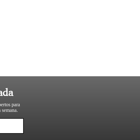
ada
pertos para
da semana.