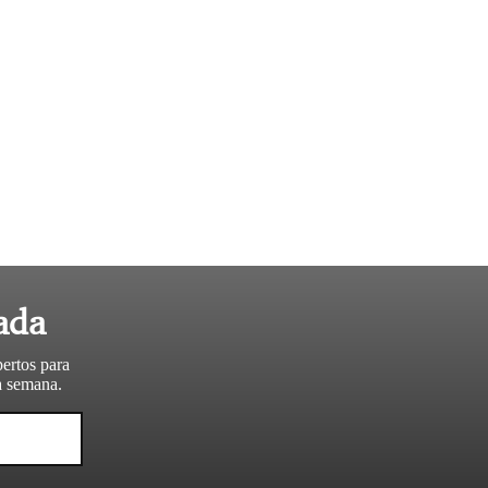
ada
pertos para
da semana.