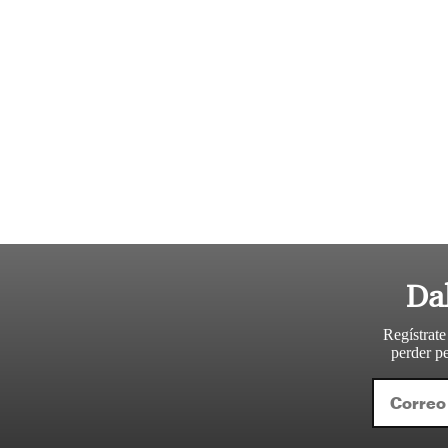
Da
Regístrate
perder pe