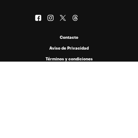
Contacto
Aviso de Privacidad
Términos y condiciones
Publicado por Menta Comunicación y Medios S.A. de C.V. bajo licencia
de Hearst Digital Media, Inc. Prohibida la reproducción de cualquier
forma en cualquier idioma, total o parcialmente, sin autorización previa
por escrito.
© 2026 Hearst Digital Media, Inc..