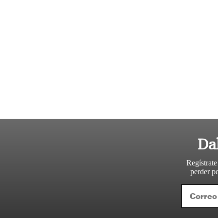
Da
Regístrate
perder pe