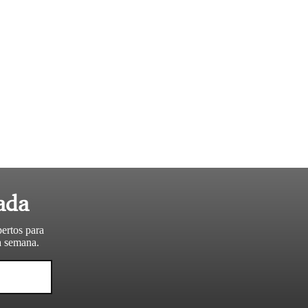
ada
pertos para
da semana.