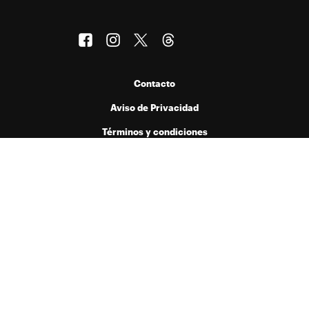
Contacto
Aviso de Privacidad
Términos y condiciones
Publicado por Menta Comunicación y Medios S.A. de C.V. bajo licencia
de Hearst Digital Media, Inc. Prohibida la reproducción de cualquier
forma en cualquier idioma, total o parcialmente, sin autorización previa
por escrito.
© 2026 Hearst Digital Media, Inc..