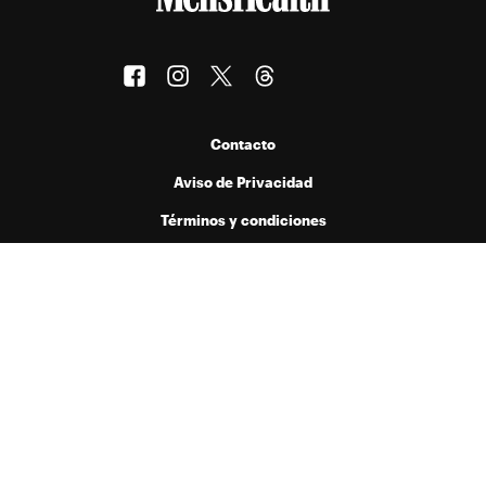
Contacto
Aviso de Privacidad
Términos y condiciones
Publicado por Menta Comunicación y Medios S.A. de C.V. bajo licencia
de Hearst Digital Media, Inc. Prohibida la reproducción de cualquier
forma en cualquier idioma, total o parcialmente, sin autorización previa
por escrito.
© 2026 Hearst Digital Media, Inc..