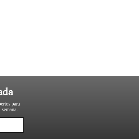
ada
pertos para
da semana.