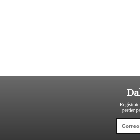
Da
Regístrate
perder pe