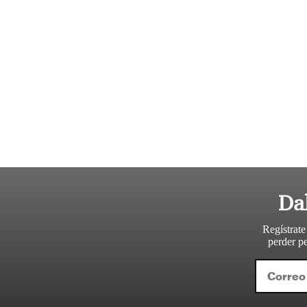
Da
Regístrate
perder pe