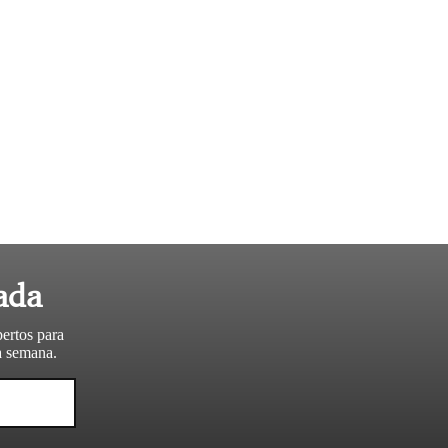
ada
pertos para
da semana.