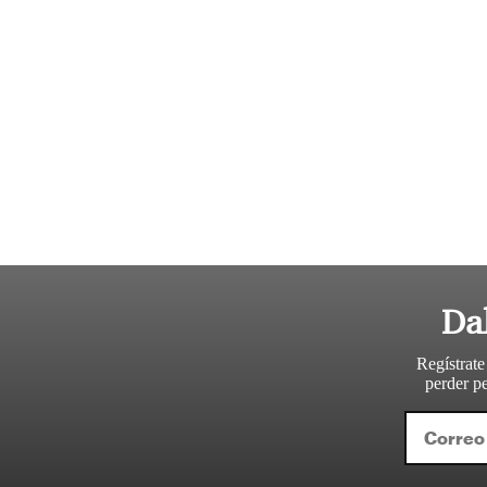
Da
Regístrate
perder pe