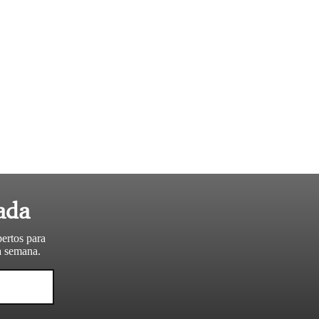
ada
pertos para
da semana.