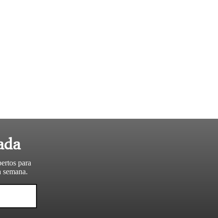
ada
pertos para
da semana.