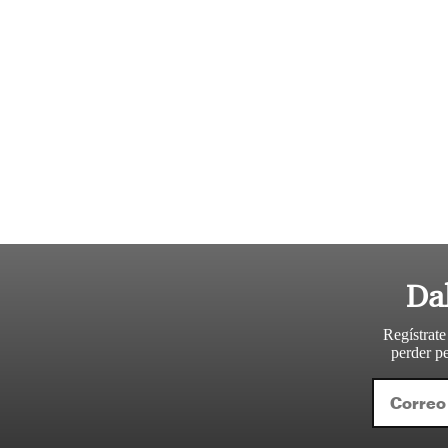
Da
Regístrate
perder pe