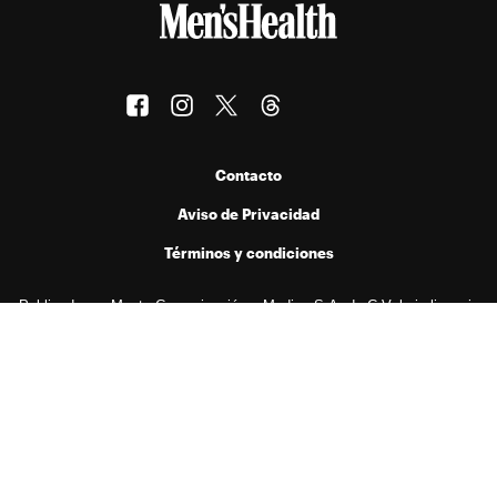
Contacto
Aviso de Privacidad
Términos y condiciones
Publicado por Menta Comunicación y Medios S.A. de C.V. bajo licencia
de Hearst Digital Media, Inc. Prohibida la reproducción de cualquier
forma en cualquier idioma, total o parcialmente, sin autorización previa
por escrito.
© 2026 Hearst Digital Media, Inc..