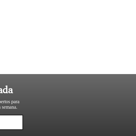
ada
pertos para
da semana.