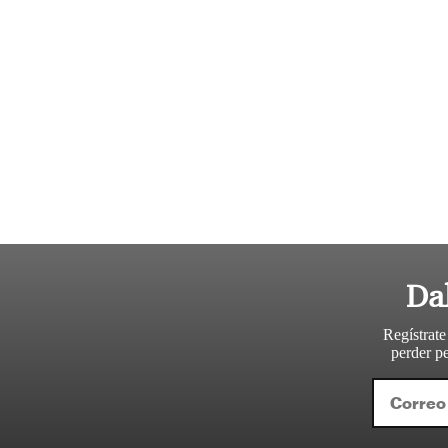
Da
Regístrate
perder pe