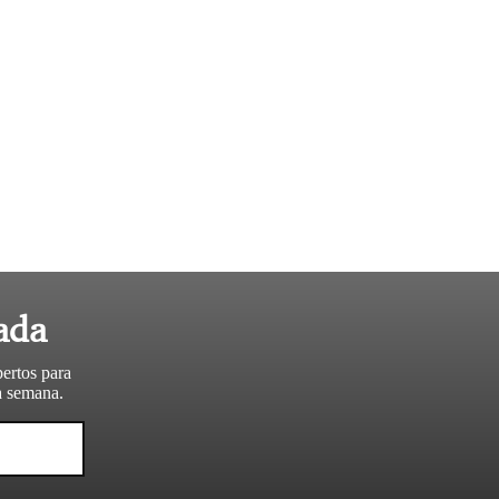
ada
pertos para
da semana.