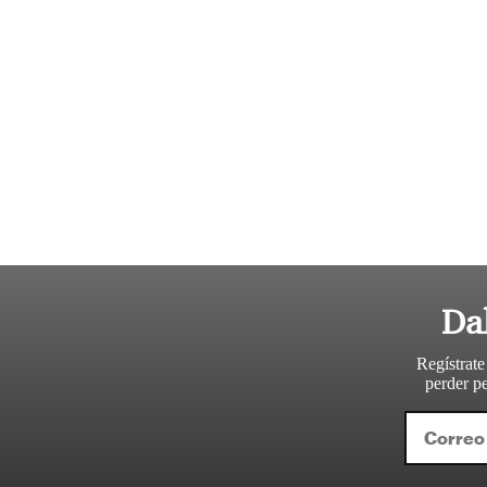
Da
Regístrate
perder pe