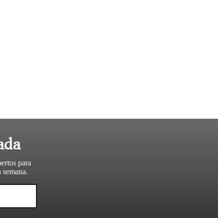
ada
pertos para
da semana.