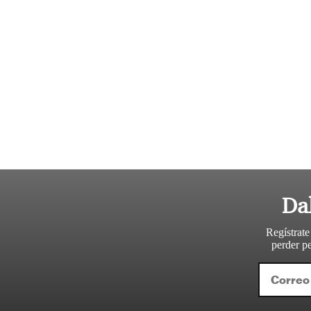
Da
Regístrate
perder pe