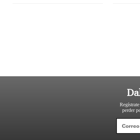
Da
Regístrate
perder pe