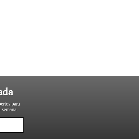
ada
pertos para
da semana.