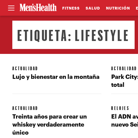
FITNESS
SALUD
NUTRICIÓN
ETIQUETA:
LIFESTYLE
ACTUALIDAD
ACTUALIDAD
Lujo y bienestar en la montaña
Park City
total
ACTUALIDAD
RELOJES
Treinta años para crear un
El ADN av
whiskey verdaderamente
nuevo Se
único