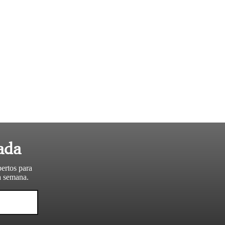
ada
pertos para
da semana.