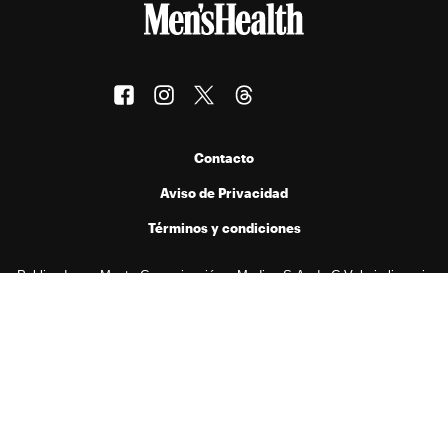
Contacto
Aviso de Privacidad
Términos y condiciones
Publicado por Menta Comunicación y Medios S.A. de C.V. bajo licencia
de Hearst Digital Media, Inc. Prohibida la reproducción de cualquier
forma en cualquier idioma, total o parcialmente, sin autorización previa
por escrito.
© 2026 Hearst Digital Media, Inc..