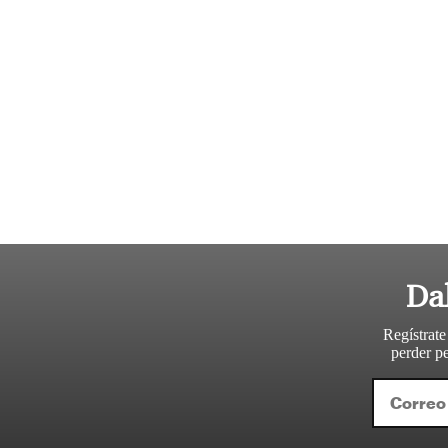
Da
Regístrate
perder pe