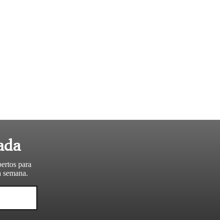
ada
pertos para
da semana.