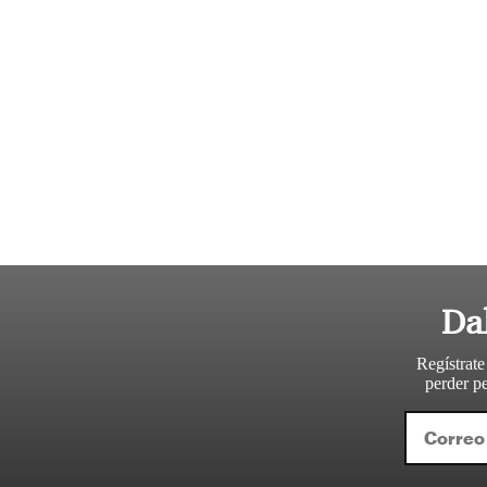
Da
Regístrate
perder pe