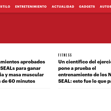
ESTILO
ENTRETENIMIENTO
ACTUALIDAD
GADGETS
AUTO
FITNESS
amientos aprobados
Un científico del ejerci
 SEALs para ganar
pone a prueba el
cia y masa muscular
entrenamiento de los 
 de 60 minutos
SEAL: esto fue lo que 