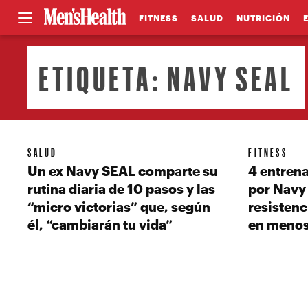
FITNESS
SALUD
NUTRICIÓN
ETIQUETA:
NAVY SEAL
SALUD
FITNESS
Un ex Navy SEAL comparte su
4 entren
rutina diaria de 10 pasos y las
por Navy
“micro victorias” que, según
resisten
él, “cambiarán tu vida”
en menos