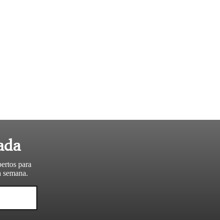
ada
pertos para
da semana.