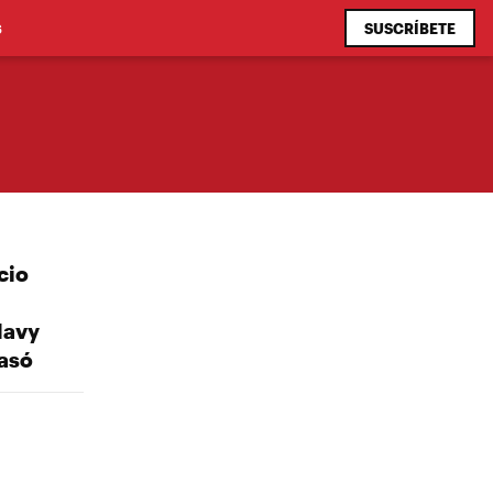
SUSCRÍBETE
S
cio
Navy
pasó