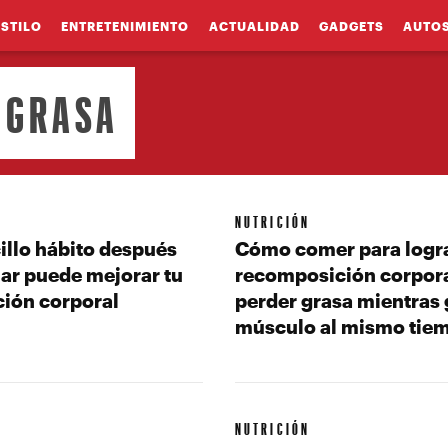
ESTILO
ENTRETENIMIENTO
ACTUALIDAD
GADGETS
AUTO
 GRASA
NUTRICIÓN
illo hábito después
Cómo comer para logr
nar puede mejorar tu
recomposición corpora
ión corporal
perder grasa mientras
músculo al mismo tie
NUTRICIÓN