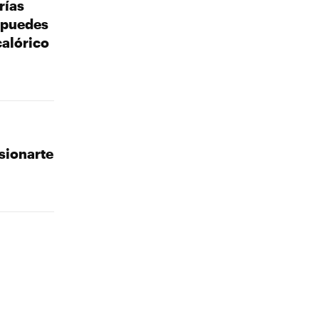
rías
 puedes
calórico
sionarte