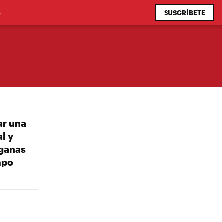
SUSCRÍBETE
S
ar una
l y
 ganas
mpo