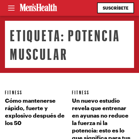
SUSCRÍBETE
ETIQUETA:
POTENCIA
MUSCULAR
FITNESS
FITNESS
Cómo mantenerse
Un nuevo estudio
rápido, fuerte y
revela que entrenar
explosivo después de
en ayunas no reduce
los 50
la fuerza ni la
potencia: esto es lo
que significa para tus