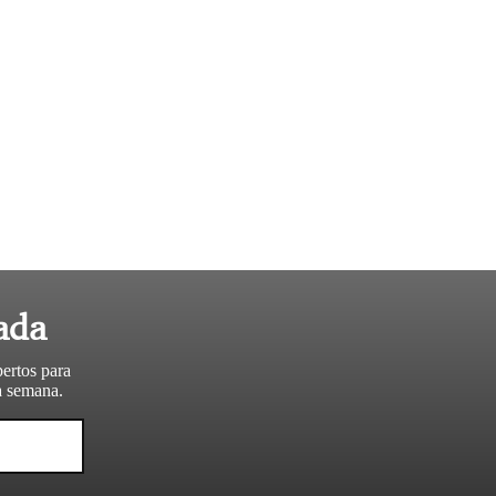
ada
pertos para
da semana.