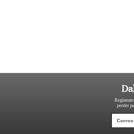
Da
Regístrate
perder pe