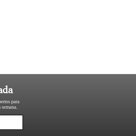
ada
pertos para
da semana.