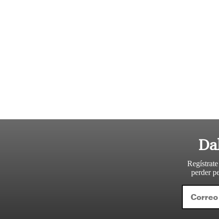
Da
Regístrate
perder pe