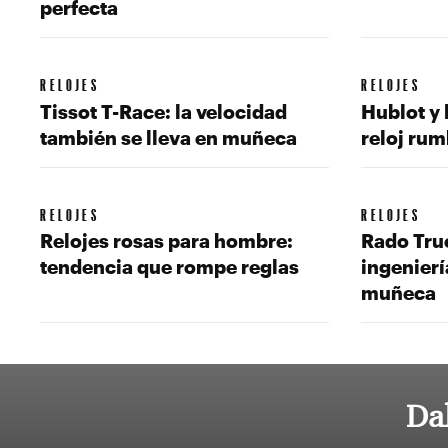
perfecta
RELOJES
RELOJES
Tissot T-Race: la velocidad
Hublot y 
también se lleva en muñeca
reloj rum
RELOJES
RELOJES
Relojes rosas para hombre:
Rado Tru
tendencia que rompe reglas
ingenierí
muñeca
Da