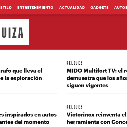
ESTILO
ENTRETENIMIENTO
ACTUALIDAD
GADGETS
AUTO
SUIZA
RELOJES
rafo que lleva el
MIDO Multifort TV: el r
de la exploración
demuestra que los año
siguen vigentes
RELOJES
es inspirados en autos
Victorinox reinventa el
antes del momento
herramienta con Conc