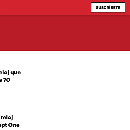
SUSCRÍBETE
S
eloj que
s 70
 reloj
ept One