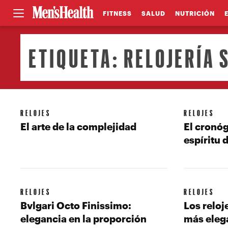
FITNESS
SALUD
NUTRICIÓN
ETIQUETA:
RELOJERÍA 
RELOJES
RELOJES
El arte de la complejidad
El cronóg
espíritu 
RELOJES
RELOJES
Bvlgari Octo Finissimo:
Los reloj
elegancia en la proporción
más eleg