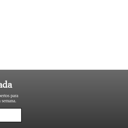
ada
pertos para
da semana.