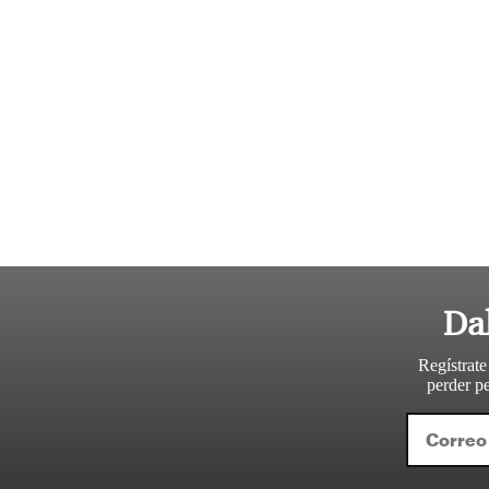
Da
Regístrate
perder pe