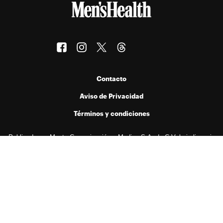
Contacto
Aviso de Privacidad
Términos y condiciones
Publicado por Menta Comunicación y Medios S.A. de C.V. bajo licencia
de Hearst Digital Media, Inc. Prohibida la reproducción de cualquier
forma en cualquier idioma, total o parcialmente, sin autorización previa
por escrito.
© 2026 Hearst Digital Media, Inc..