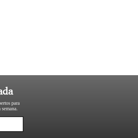
ada
pertos para
da semana.