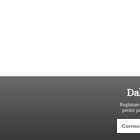
Da
Regístrate
perder pe