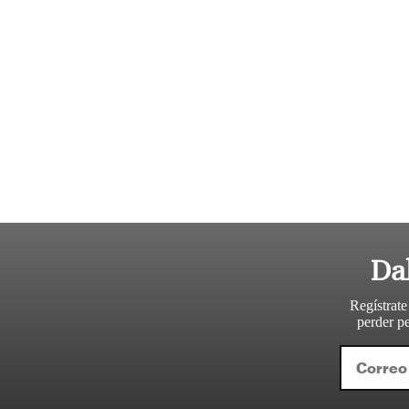
Da
Regístrate
perder pe