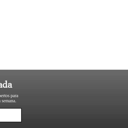
ada
pertos para
da semana.