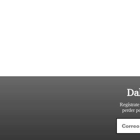
Da
Regístrate
perder pe