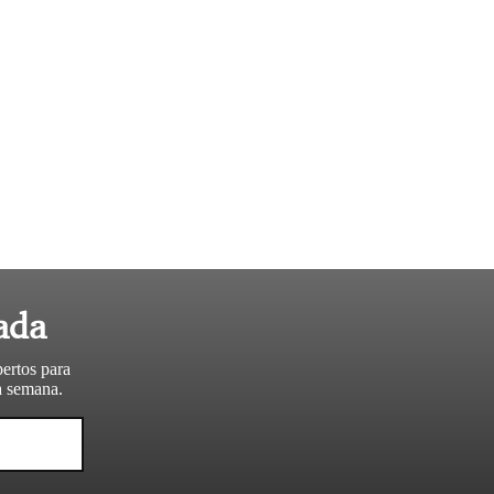
ada
pertos para
da semana.