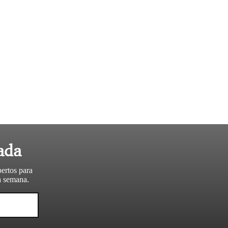
ada
pertos para
da semana.