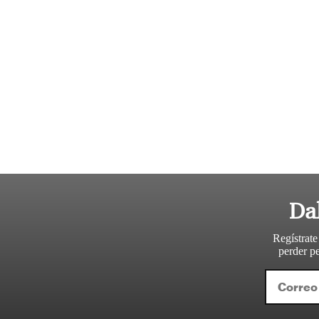
Da
Regístrate
perder pe