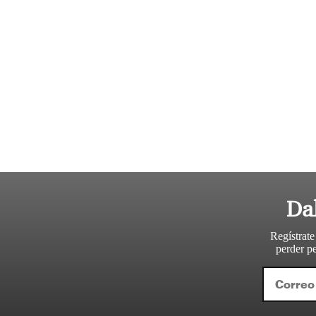
Da
Regístrate
perder pe