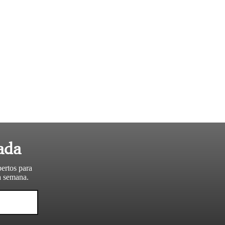
ada
pertos para
da semana.