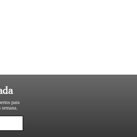
ada
pertos para
da semana.