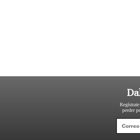
Da
Regístrate
perder pe