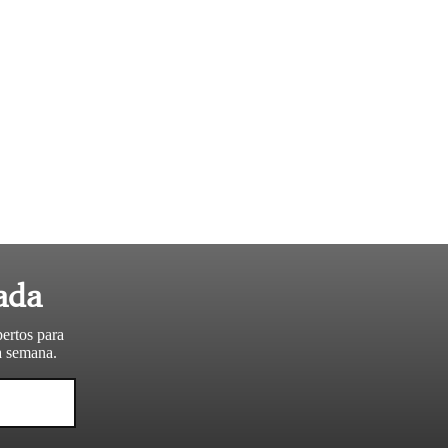
ada
pertos para
da semana.