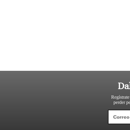
Da
Regístrate
perder pe