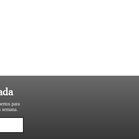
ada
pertos para
da semana.