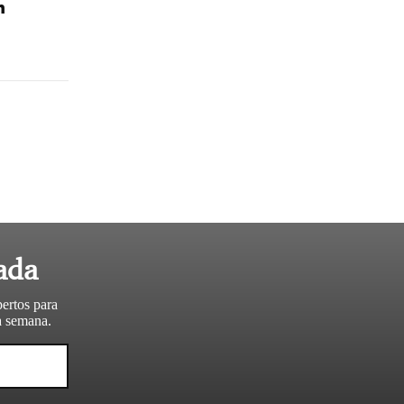
n
ada
pertos para
da semana.