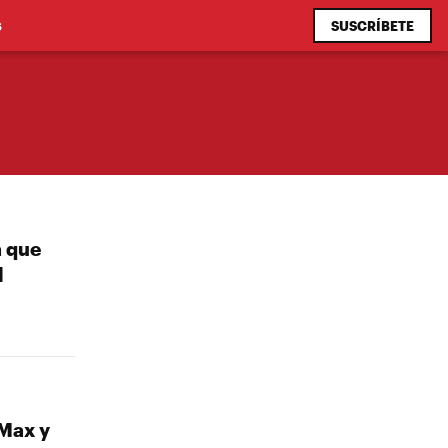
SUSCRÍBETE
S
a que
l
Max y