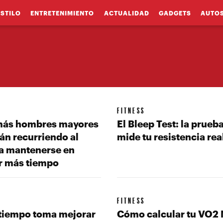
ESTILO
ENTRETENIMIENTO
ACTUALIDAD
GADGETS
AUTO
FITNESS
más hombres mayores
El Bleep Test: la prueb
án recurriendo al
mide tu resistencia rea
a mantenerse en
r más tiempo
FITNESS
tiempo toma mejorar
Cómo calcular tu VO2 