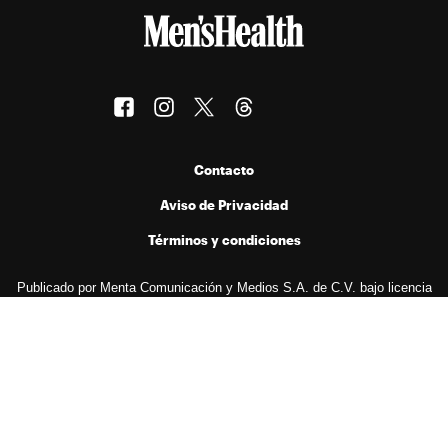
Contacto
Aviso de Privacidad
Términos y condiciones
Publicado por Menta Comunicación y Medios S.A. de C.V. bajo licencia
de Hearst Digital Media, Inc. Prohibida la reproducción de cualquier
forma en cualquier idioma, total o parcialmente, sin autorización previa
por escrito.
© 2026 Hearst Digital Media, Inc..