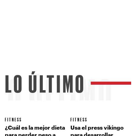
LO ÚLTIMO
LO ÚLTIMO
FITNESS
FITNESS
¿Cuál es la mejor dieta
Usa el press vikingo
para perder peso a
para desarrollar