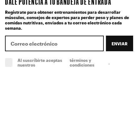
DALE POTENCIA A TU BANDEJA DE ENTRADA
Regístrate para obtener entrenamientos para desarrollar
músculos, consejos de expertos para perder peso y planes de
comidas nutritivas, enviados a tu correo electrónico cada
semana.
ENVIAR
Al suscríbirte aceptas
términos y
.
(obligatorio)
nuestros
condiciones