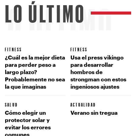
LO ÚLTIMO
LO ÚLTIMO
FITNESS
FITNESS
¿Cuál es la mejor dieta
Usa el press vikingo
para perder peso a
para desarrollar
largo plazo?
hombros de
Probablemente no sea
strongman con estos
la que imaginas
ingeniosos ajustes
SALUD
ACTUALIDAD
Cómo elegir un
Verano sin tregua
protector solar y
evitar los errores
comunes