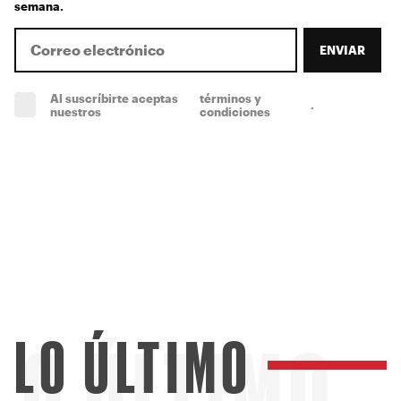
semana.
ENVIAR
Al suscríbirte aceptas
términos y
.
(obligatorio)
nuestros
condiciones
LO ÚLTIMO
LO ÚLTIMO