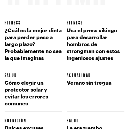
FITNESS
FITNESS
¿Cuál es la mejor dieta
Usa el press vikingo
para perder peso a
para desarrollar
largo plazo?
hombros de
Probablemente no sea
strongman con estos
la que imaginas
ingeniosos ajustes
SALUD
ACTUALIDAD
Cómo elegir un
Verano sin tregua
protector solar y
evitar los errores
comunes
NUTRICIÓN
SALUD
Dulces excusas
La era trembo