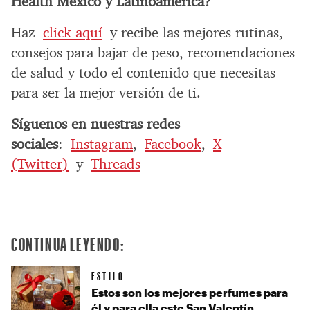
Health México y Latinoamérica?
Haz
click aquí
y recibe las mejores rutinas,
consejos para bajar de peso, recomendaciones
de salud y todo el contenido que necesitas
para ser la mejor versión de ti.
Síguenos en nuestras redes
sociales
:
Instagram
,
Facebook
,
X
(Twitter)
y
Threads
CONTINUA LEYENDO:
ESTILO
Estos son los mejores perfumes para
él y para ella este San Valentín