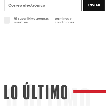
ENVIAR
Al suscríbirte aceptas
términos y
.
(obligatorio)
nuestros
condiciones
LO ÚLTIMO
LO ÚLTIMO