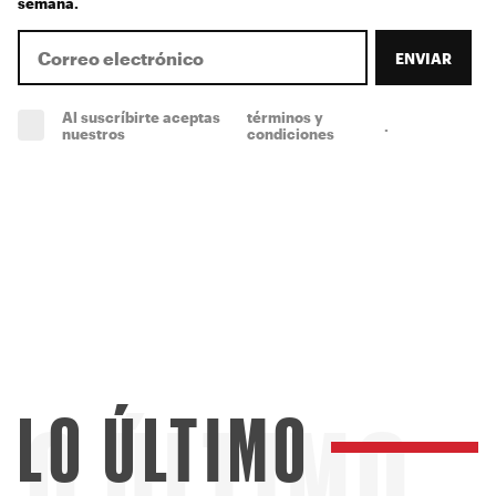
semana.
ENVIAR
Al suscríbirte aceptas
términos y
.
(obligatorio)
nuestros
condiciones
LO ÚLTIMO
LO ÚLTIMO