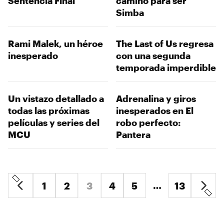
Sentencia Final
camino para ser
Simba
Rami Malek, un héroe
The Last of Us regresa
inesperado
con una segunda
temporada imperdible
Un vistazo detallado a
Adrenalina y giros
todas las próximas
inesperados en El
películas y series del
robo perfecto:
MCU
Pantera
…
1
2
3
4
5
13